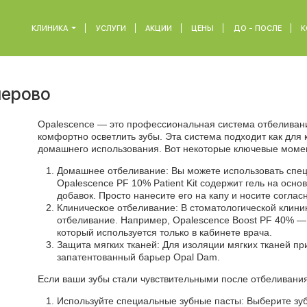
КЛИНИКА
УСЛУГИ
АКЦИИ
ЦЕНЫ
ДО - ПОСЛЕ
К
мерово
Opalescence — это профессиональная система отбеливани
комфортно осветлить зубы. Эта система подходит как для 
домашнего использования. Вот некоторые ключевые моме
Домашнее отбеливание: Вы можете использовать спец
Opalescence PF 10% Patient Kit содержит гель на осн
добавок. Просто нанесите его на капу и носите соглас
Клиническое отбеливание: В стоматологической клин
отбеливание. Например, Opalescence Boost PF 40% — 
который используется только в кабинете врача.
Защита мягких тканей: Для изоляции мягких тканей п
запатентованный барьер Opal Dam.
Если ваши зубы стали чувствительными после отбеливания
Используйте специальные зубные пасты: Выберите зуб