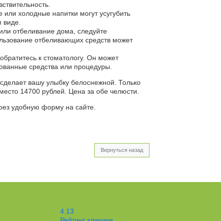
вствительность.
е или холодные напитки могут усугубить
м виде.
или отбеливание дома, следуйте
ользование отбеливающих средств может
обратитесь к стоматологу. Он может
ованные средства или процедуры.
сделает вашу улыбку белоснежной. Только
место 14700 рублей. Цена за обе челюсти.
рез удобную форму на сайте.
Вернуться назад
4.13
Рейтинг клиники