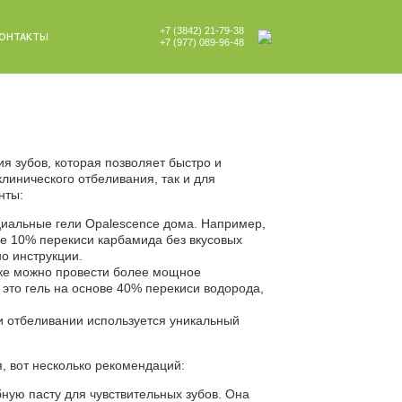
+7 (3842) 21-79-38
ОНТАКТЫ
+7 (977) 089-96-48
я зубов, которая позволяет быстро и
клинического отбеливания, так и для
нты:
иальные гели Opalescence дома. Например,
ове 10% перекиси карбамида без вкусовых
но инструкции.
ике можно провести более мощное
это гель на основе 40% перекиси водорода,
ри отбеливании используется уникальный
, вот несколько рекомендаций:
ную пасту для чувствительных зубов. Она