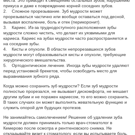
места. Это приводит к смещению остальных зубов, нарушению
прикуса и даже к повреждению корней соседних зубов.
2. Сложное прорезывание. Зуб мудрости может
прорезываться частично или вообще оставаться под десной,
вызывая воспаление, боль и отек (перикоронит).
3. Кариес. Из-за труднодоступного расположения зубы
мудрости сложно чистить, что делает их уязвимыми для
кариеса. Кариес на зубах мудрости часто распространяется и
на соседние зубы.
4. Кисты и опухоли. В области непрорезавшихся зубов
мудрости могут образовываться кисты и опухоли, требующие
хирургического вмешательства.
5. Ортодонтическое лечение. Иногда зубы мудрости удаляют
перед установкой брекетов, чтобы освободить место для
выравнивания зубного ряда.
Когда можно сохранить зуб мудрости? Если зуб мудрости
полностью прорезался, не вызывает дискомфорта, не мешает
другим зубам и не поражен кариесом, то его можно сохранить.
В таких случаях он может выполнять жевательную функцию и
служить опорой для будущих протезов.
Не занимайтесь самолечением! Решение об удалении зуба
мудрости должен принимать только врач-стоматолог в
Кемерово после осмотра и рентгеновского снимка. Не
откладывайте визит к стоматологу, если вы испытываете боль,