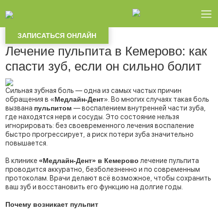
Главная
Статьи
Лечение пульпита в Кемерово: как спасти зуб, если он сильно болит
ЗАПИСАТЬСЯ ОНЛАЙН
Лечение пульпита в Кемерово: как
спасти зуб, если он сильно болит
Сильная зубная боль — одна из самых частых причин
обращения в «
Медлайн-Дент
». Во многих случаях такая боль
вызвана
пульпитом
— воспалением внутренней части зуба,
где находятся нерв и сосуды. Это состояние нельзя
игнорировать: без своевременного лечения воспаление
быстро прогрессирует, а риск потери зуба значительно
повышается.
В клинике
«Медлайн-Дент» в Кемерово
лечение пульпита
проводится аккуратно, безболезненно и по современным
протоколам. Врачи делают всё возможное, чтобы сохранить
ваш зуб и восстановить его функцию на долгие годы.
Почему возникает пульпит