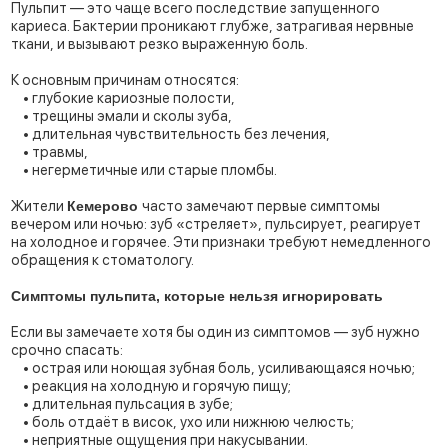
Пульпит — это чаще всего последствие запущенного
кариеса. Бактерии проникают глубже, затрагивая нервные
ткани, и вызывают резко выраженную боль.
К основным причинам относятся:
• глубокие кариозные полости,
• трещины эмали и сколы зуба,
• длительная чувствительность без лечения,
• травмы,
• негерметичные или старые пломбы.
Жители
Кемерово
часто замечают первые симптомы
вечером или ночью: зуб «стреляет», пульсирует, реагирует
на холодное и горячее. Эти признаки требуют немедленного
обращения к стоматологу.
Симптомы пульпита, которые нельзя игнорировать
Если вы замечаете хотя бы один из симптомов — зуб нужно
срочно спасать:
• острая или ноющая зубная боль, усиливающаяся ночью;
• реакция на холодную и горячую пищу;
• длительная пульсация в зубе;
• боль отдаёт в висок, ухо или нижнюю челюсть;
• неприятные ощущения при накусывании.